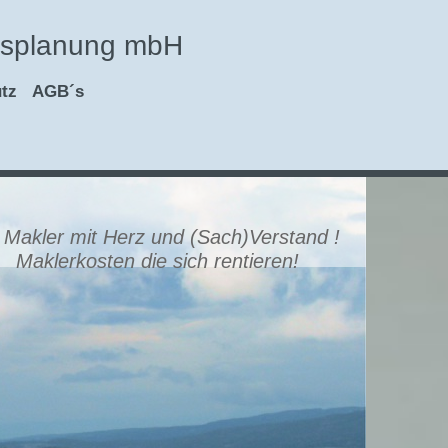
cksplanung mbH
tz
AGB´s
rz und (Sach)Verstand !
ich rentieren!