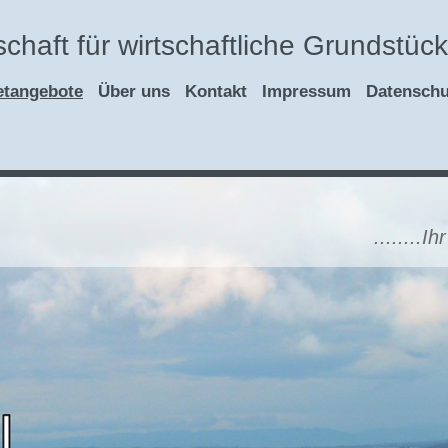
chaft für wirtschaftliche Grundstü
etangebote
Über uns
Kontakt
Impressum
Datenschu
........Ihr Makler mit He
Maklerkosten die s