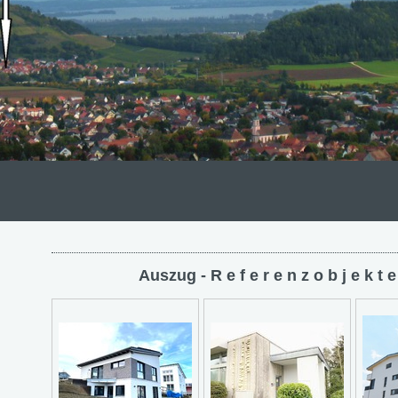
Auszug - R e f e r e n z 