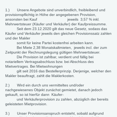
1.) Unsere Angebote sind unverbindlich, freibleibend und
provisionspflichtig in Höhe der angegebenen Provision,
ansonsten bei Kauf jeweils 3,57 % inkl.
Mehrwertsteuer (Käufer und Verkäufer) der Kaufpreissumme.
Seit dem 23.12.2020 gilt das neue Gesetz, sodass das
Käufer und Verkäufer jeweils den gleichen Provisionssatz zahlen
und der Makler
somit für keine Partei kostenfrei arbeiten kann.
Bei Miete 2,38 Monatskaltmieten, jeweils incl. der zum
Zeitpunkt der Rechnungslegung gültigen Mehrwertsteuer.
Die Provision ist zahlbar, verdient und fällig bei
notariellem Vertragsabschluss bzw. bei Abschluss des
Mietvertrages. Bei Mietwohnungen
gilt seit 2016 das Bestellerprinzip. Derjenige, welcher den
Makler beauftragt, zahlt die Maklerkosten.
2.) Wird ein durch uns vermitteltes und/oder
nachgewiesenes Objekt zunächst gemietet, danach jedoch
gekauft, so ist hierfür dann Käufer-
und Verkäuferprovision zu zahlen, abzüglich der bereits
geleisteten Mietprovision.
3.) Unser Provisionsanspruch entsteht, sobald aufgrund