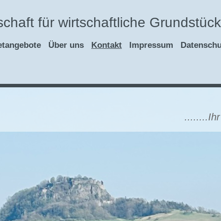
chaft für wirtschaftliche Grundstü
etangebote
Über uns
Kontakt
Impressum
Datenschu
........Ihr Makler mit He
Maklerkosten die s