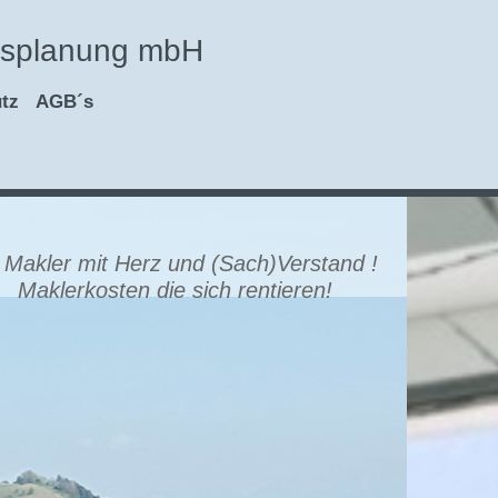
cksplanung mbH
tz
AGB´s
rz und (Sach)Verstand !
ich rentieren!