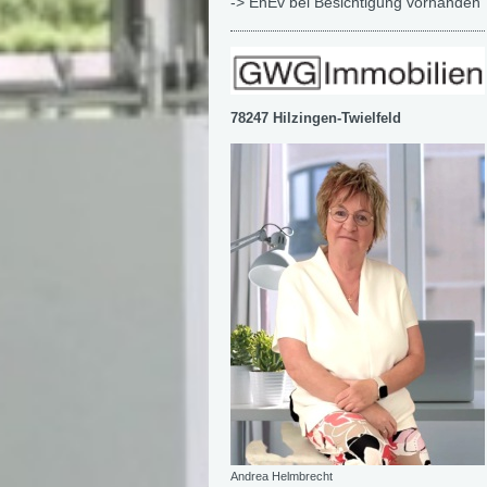
-> EnEv bei Besichtigung vorhanden
78247 Hilzingen-Twielfeld
Andrea Helmbrecht