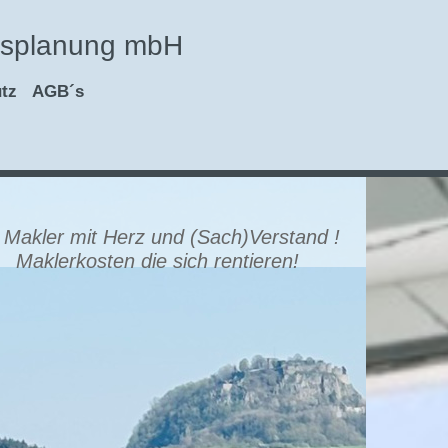
cksplanung mbH
tz
AGB´s
rz und (Sach)Verstand !
ich rentieren!