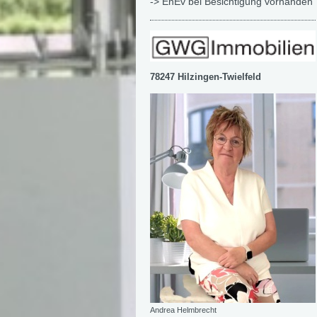
-> EnEv bei Besichtigung vorhanden
78247 Hilzingen-Twielfeld
Andrea Helmbrecht