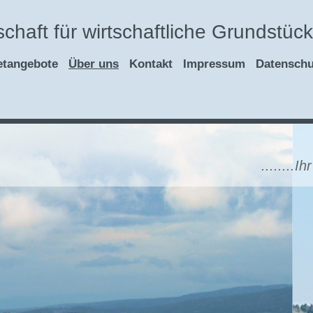
chaft für wirtschaftliche Grundstü
etangebote
Über uns
Kontakt
Impressum
Datenschu
........Ihr Makler mit He
Maklerkosten die s